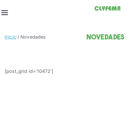
Saltar
al
contenido
Novedades
Inicio
Novedades
[post_grid id=’10472′]