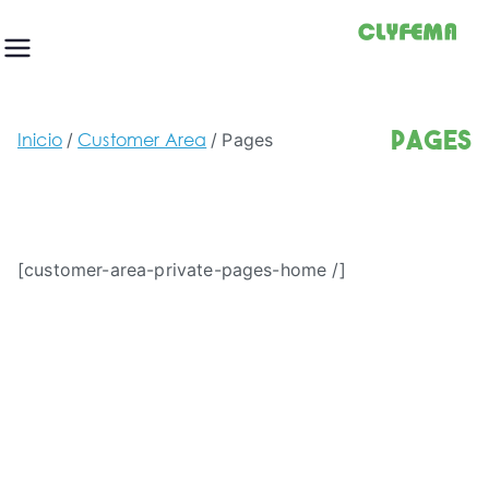
Saltar
al
contenido
Pages
Inicio
Customer Area
Pages
[customer-area-private-pages-home /]